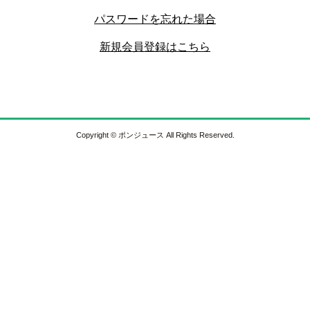
パスワードを忘れた場合
新規会員登録はこちら
Copyright © ポンジュース All Rights Reserved.