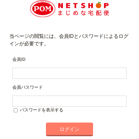
当ページの閲覧には、会員IDとパスワードによるログ
インが必要です。
会員ID
会員パスワード
パスワードを表示する
ログイン