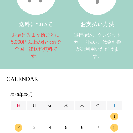
送料について
お支払い方法
お届け先１ヶ所ごとに
銀行振込、クレジット
5,000円以上のお求めで
カード払い、代金引換
全国一律送料無料で
がご利用いただけま
す。
す。
CALENDAR
2026年08月
日
月
火
水
木
金
土
1
2
3
4
5
6
7
8